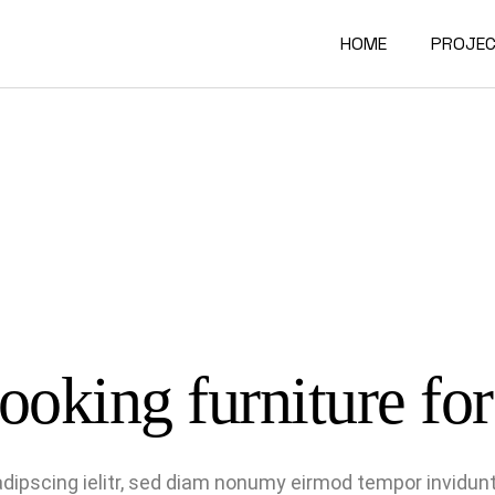
HOME
PROJE
Interio
Archite
Furnitu
looking furniture fo
dipscing ielitr, sed diam nonumy eirmod tempor invidunt