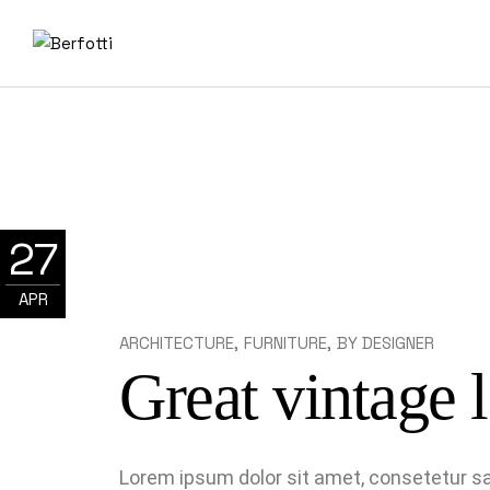
27
APR
ARCHITECTURE
FURNITURE
BY
DESIGNER
Great vintage 
Lorem ipsum dolor sit amet, consetetur sa