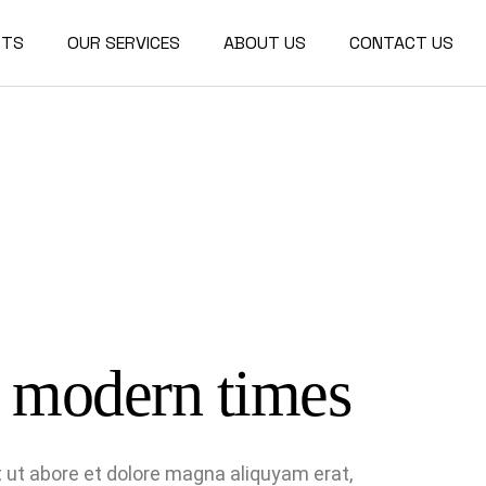
CTS
OUR SERVICES
ABOUT US
CONTACT US
r Design
ctural
re
r modern times
 ut abore et dolore magna aliquyam erat,