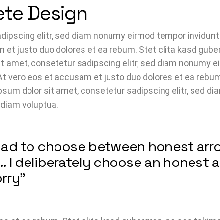
ete Design
dipscing elitr, sed diam nonumy eirmod tempor invidunt 
 et justo duo dolores et ea rebum. Stet clita kasd gub
it amet, consetetur sadipscing elitr, sed diam nonumy ei
t vero eos et accusam et justo duo dolores et ea rebum.
um dolor sit amet, consetetur sadipscing elitr, sed d
 diam voluptua.
I had to choose between honest ar
y… I deliberately choose an honest 
orry”