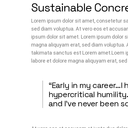
Sustainable Concr
Lorem ipsum dolor sit amet, consetetur sa
sed diam voluptua. At vero eos et accusam
ipsum dolor sit amet. Lorem ipsum dolor s
magna aliquyam erat, sed diam voluptua. A
takimata sanctus est Lorem amet.Loem ips
labore et dolore magna aliquyam erat, sed
“Early in my career…
hypercritical humilit
and I’ve never been s